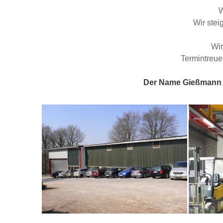
W
Wir stei
Wir
Termintreue
Der Name Gießmann st