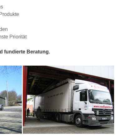
ns
 Produkte
nden
te Priorität
d fundierte Beratung.