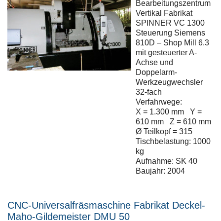
Bearbeitungszentrum
Vertikal Fabrikat
SPINNER VC 1300
Steuerung Siemens
810D – Shop Mill 6.3
mit gesteuerter A-
Achse und
Doppelarm-
Werkzeugwechsler
32-fach
Verfahrwege:
X = 1.300 mm Y =
610 mm Z = 610 mm
Ø Teilkopf = 315
Tischbelastung: 1000
kg
Aufnahme: SK 40
Baujahr: 2004
CNC-Universalfräsmaschine Fabrikat Deckel-
Maho-Gildemeister DMU 50