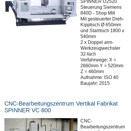
SPINNER U2520
Steuerung Siemens
840D
-
Shop
Mill
Mit gesteuerter Dreh-
Kipptisch Ø 650mm
und Starrtisch 1800 x
540mm
2 x Doppel arm-
Werkzeugwechsler
32-fach
Verfahrwege: X =
2660mm Y = 520mm
Z = 460mm
Aufnahme: ISO 40
Baujahr: 2015
CNC-Bearbeitungszentrum Vertikal Fabrikat
SPINNER VC 800
CNC-
Bearbeitungszentrum